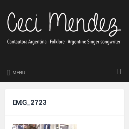
Skip
to
Search
content
Ceci Méndez
Cantautora Argentina – Folklore – Argentine Singer-
songwriter
MENU
IMG_2723