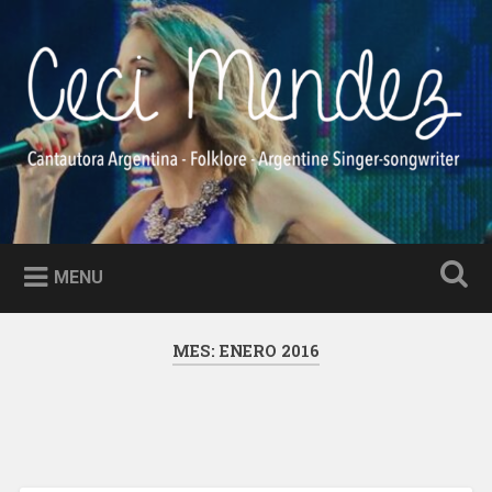
Skip
to
Search
content
Ceci Méndez
Cantautora Argentina – Folklore – Argentine Singer-
songwriter
MENU
MES:
ENERO 2016