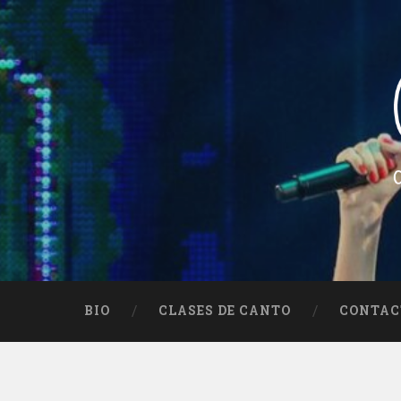
Skip
to
content
Search
Ceci Méndez
Cantautora Argentina – Folklore – Argentin
BIO
CLASES DE CANTO
CONTAC