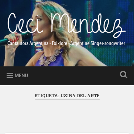
Skip
to
Search
content
Ceci Méndez
Cantautora Argentina – Folklore – Argentine Singer-
songwriter
MENU
ETIQUETA:
USINA DEL ARTE