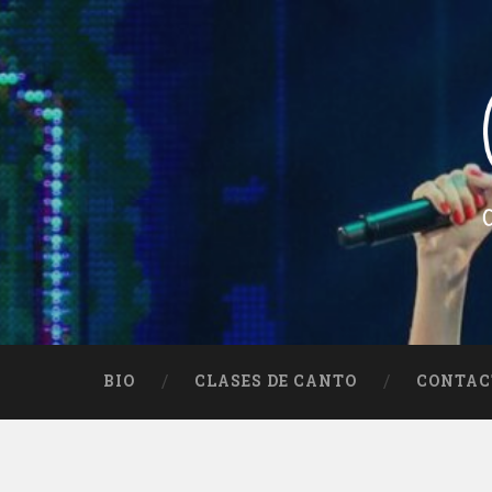
Skip
to
content
Search
Ceci Méndez
Cantautora Argentina – Folklore – Argentin
BIO
CLASES DE CANTO
CONTAC