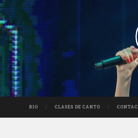
Skip
to
content
Search
Ceci Méndez
Cantautora Argentina – Folklore – Argentin
BIO
CLASES DE CANTO
CONTAC