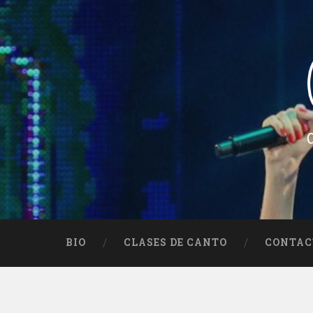
Skip
to
content
Search
Ceci Méndez
Cantautora Argentina – Folklore – Argentin
BIO
CLASES DE CANTO
CONTAC